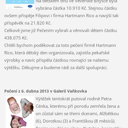
Na dětském dnu ve Veverské Bitýšce byla
vybrána částka 10.910 Kč. Stejnou částku
ovšem přispěje Filipovi i firma Hartmann Rico a navýší tak
příspěvěk na 21.820 Kč.
Celkově jsme již Pečením vybrali a věnovali dětem částku
438.075 Kč.
Chtěli bychom poděkovat za toto pečení firmě Hartmann
Rico, která dětský den organizovala, zajistila pekařské
výrobky a navíc přispěla částkou rovnající se našemu
výtěžku. Děkujme a budeme rádi za další spolupráci.
Pečení z 6. dubna 2013 v Galerii Vaňkovka
Výtěžek tentokrát putoval rodině Petra
Cénka, kterému při porodu zemřela žena a
on zůstal sám se třemi dcerami, Alžbětkou
(6), Dorotkou (3) a Františkou (8 měsíců).