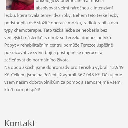
onkologicky onemocněla a musela
absolvovat velmi náročnou a intenzivní
léčbu, která trvala téměř dva roky. Během této těžké léčby
podstoupila dvě složité operace mozku, radioterapii a dva
typy chemoterapie. Tato těžká léčba se neobešla bez
vedlejších následků, s nimiž se Terezka dodnes potýká.
Pobyt v rehabilitačním centru pomůže Terezce úspěšně
pokračovat ve svém boji a postupně se navracet a
začleňovat do normálního života.
Na obou akcích jsme dohromady pro Terezku vybrali 13.949
Kč. Celkem jsme na Pečení již vybrali 367.048 Kč. Děkujeme
všem našim dobrovolníkům za pomoc a samozřejmě všem,
kteří nám přispěli!
Kontakt