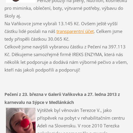
Peníze použijí na pleny, Nutrilon, kosmetiku
pro miminka, oblečení, boty, výtvarné potřeby, výbavu do
školy aj.
Na Vaňkovce jsme vybrali 13.145 Kč. Ovšem ještě vyšší
částku lidé poslali na náš
transparentní účet
. Celkem jsme
tedy přispěli částkou 30.065 Kč.
Celkově jsme navýšili vybranou částku z Pečení na 397.113
Kč. Děkujeme samozřejmě firmě IREKS ENZYMA, která nás
několik let podporuje a dodává nám výborné pečivo a všem,
kteří nás jakoli podpořili a podporují!
Pečení z 23. března v Galerii Vaňkovka a 27. ledna 2013 z
karnevalu na Sýpce v Medlánkách
Výtěžek byl věnován Terezce V., jako
příspěvek na pobyt v rehabilitačním centru
Adeli na Slovensku. V roce 2010 Terezka