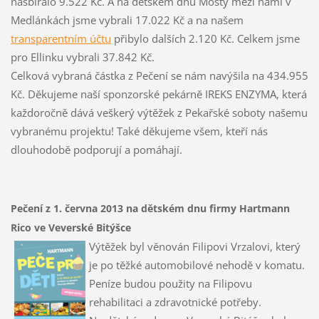
nasbíralo 9.522 Kč. A na dětském dnu Mosty mezi námi v
Medlánkách jsme vybrali 17.022 Kč a na našem
transparentním účtu
přibylo dalších 2.120 Kč. Celkem jsme
pro Ellinku vybrali 37.842 Kč.
Celková vybraná částka z Pečení se nám navýšila na 434.955
Kč. Děkujeme naší sponzorské pekárně IREKS ENZYMA, která
každoročně dává veškerý výtěžek z Pekařské soboty našemu
vybranému projektu! Také děkujeme všem, kteří nás
dlouhodobě podporují a pomáhají.
Pečení z 1. června 2013 na dětském dnu firmy Hartmann
Rico ve Veverské Bitýšce
Výtěžek byl věnován Filipovi Vrzalovi, který
je po těžké automobilové nehodě v komatu.
Peníze budou použity na Filipovu
rehabilitaci a zdravotnické potřeby.