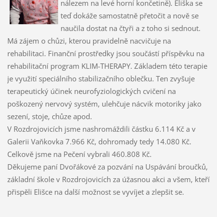
nálezem na levé horní končetině). Eliška se
teď dokáže samostatně přetočit a nově se
naučila dostat na čtyři a z toho si sednout.
Má zájem o chůzi, kterou pravidelně nacvičuje na
rehabilitaci. Finanční prostředky jsou součástí příspěvku na
rehabilitační program KLIM-THERAPY. Základem této terapie
je využití speciálního stabilizačního oblečku. Ten zvyšuje
terapeutický účinek neurofyziologických cvičení na
poškozený nervový systém, ulehčuje nácvik motoriky jako
sezení, stoje, chůze apod.
V Rozdrojovicích jsme nashromáždili částku 6.114 Kč a v
Galerii Vaňkovka 7.966 Kč, dohromady tedy 14.080 Kč.
Celkově jsme na Pečení vybrali 460.808 Kč.
Děkujeme paní Dvořákové za pozvání na Uspávání broučků,
základní škole v Rozdrojovicích za úžasnou akci a všem, kteří
přispěli Elišce na další možnost se vyvíjet a zlepšit se.