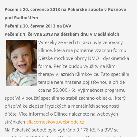
Pečení z 20. července 2013 na Pekařské sobotě v Rožnově
pod Radhoštěm
Pečení z 30. června 2013 na BVV
Pečení z 1. června 2013 na dětském dnu v Medlánkách
Výtěžeky ze všech tří akcí byly věnovány
Ellince, která má poměrně vzácnou formu
Dětské mozkové obrny DMO - dyskinetická
forma. Peníze budou využity na Klim-
therapy v lazních Klimkovice. Tato speciální
terapie není hrazena pojišťovnou a přijde
cca na 56.000,-Kč. Výjimečnost programu
spočívá v použití speciálního stabilizačního oblečku, který
přispívá ke zlepšení fyzických a mentálních schopnosti
dítěte. Více informací o Ellince naleznete na webových
stránkách
ellacernoskova.webnode.cz
Na Pekařské sobotě bylo vybráno 9.178 Kč. Na BVV se