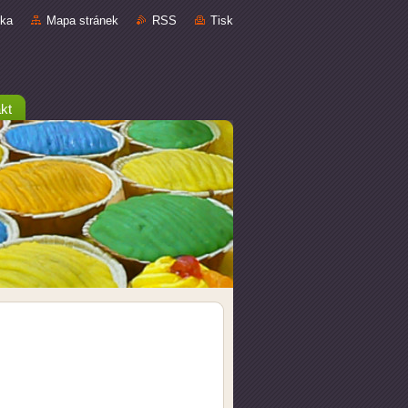
nka
Mapa stránek
RSS
Tisk
kt