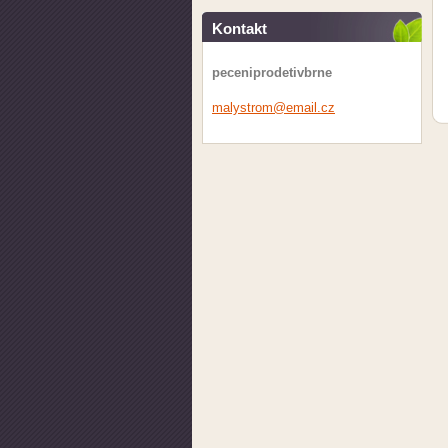
Kontakt
peceniprodetivbrne
malystro
m@email.
cz