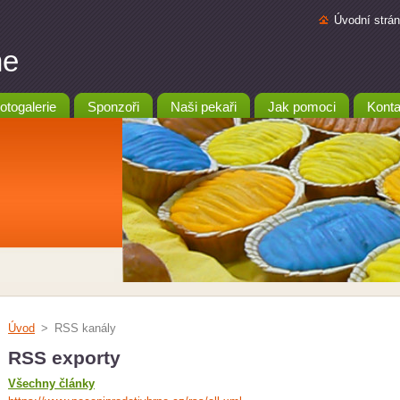
Úvodní strá
ne
otogalerie
Sponzoři
Naši pekaři
Jak pomoci
Konta
Úvod
>
RSS kanály
RSS exporty
Všechny články