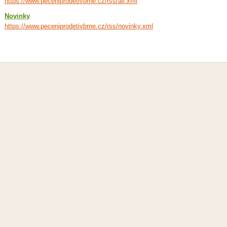
https://www.peceniprodetivbrne.cz/rss/all.xml
Novinky
https://www.peceniprodetivbrne.cz/rss/novinky.xml