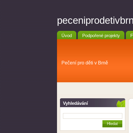
peceniprodetivbr
Úvod
Podpořené projekty
F
Pečení pro děti v Brně
Vyhledávání