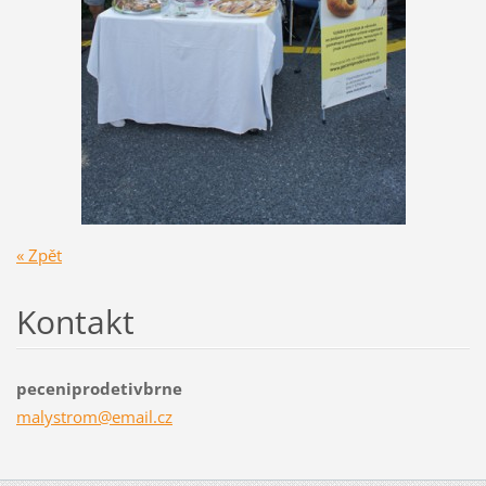
« Zpět
Kontakt
peceniprodetivbrne
malystro
m@email.
cz