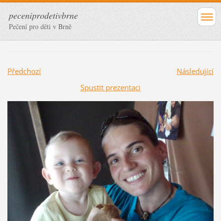
peceniprodetivbrne
Pečení pro děti v Brně
Předchozí
Následující
Spustit prezentaci