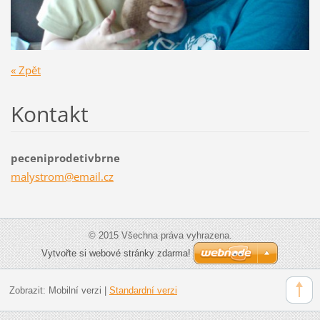
« Zpět
Kontakt
peceniprodetivbrne
malystro
m@email.
cz
© 2015 Všechna práva vyhrazena.
Vytvořte si webové stránky zdarma!
Zobrazit:
Mobilní verzi
|
Standardní verzi