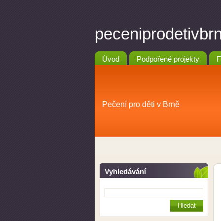
peceniprodetivbr
Úvod
Podpořené projekty
F
Pečení pro děti v Brně
Vyhledávání