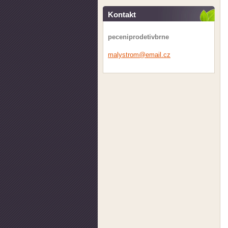
Kontakt
peceniprodetivbrne
malystro
m@email.
cz