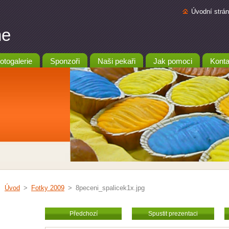
Úvodní strá
ne
otogalerie
Sponzoři
Naši pekaři
Jak pomoci
Konta
Úvod
>
Fotky 2009
>
8peceni_spalicek1x.jpg
Předchozí
Spustit prezentaci