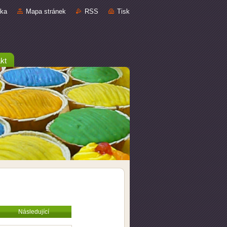
nka
Mapa stránek
RSS
Tisk
kt
Následující